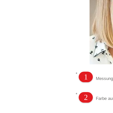
*
1
Messung 
*
2
Farbe au