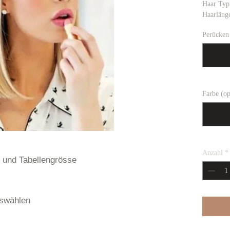
Haar Typ
Haarläng
Perücken 
Farbe (op
Anzahl
*
und Tabellengrösse
swählen