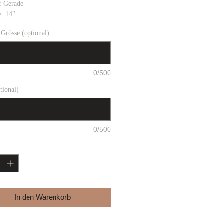
: Gerade
e: 14"
Grösse (optional)
0/500
tional)
0/500
In den Warenkorb