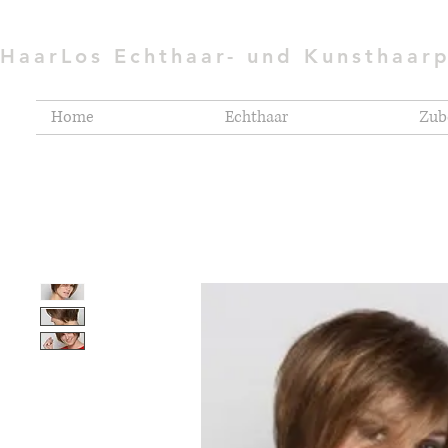
HaarLos Echthaar- und Kunsthaar
Home
Echthaar
Zub