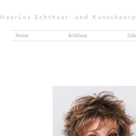
HaarLos Echthaar- und Kunsthaar
Home
Echthaar
Zub