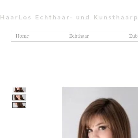
HaarLos Echthaar- und Kunsthaar
Home
Echthaar
Zub