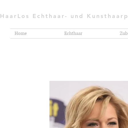
HaarLos Echthaar- und Kunsthaar
Home
Echthaar
Zub